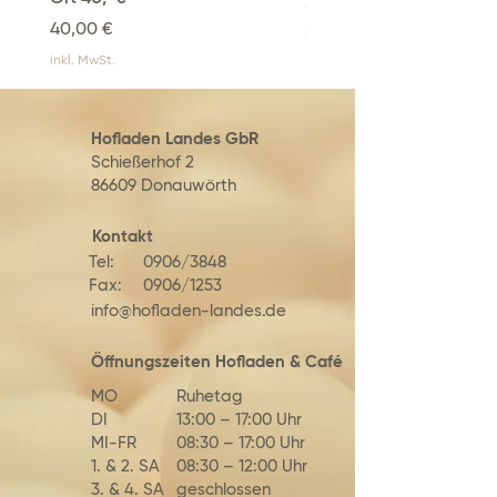
Preis
30,00 €
Preis
40,00 €
inkl. MwSt.
inkl. MwSt.
Hofladen Landes GbR
Schießerhof 2
86609 Donauwörth
Kontakt
Tel:
0906/3848
Fax:
0906/1253
info@hofladen-landes.de
Öffnungszeiten Hofladen & Café
MO
Ruhetag
DI
13:00 – 17:00 Uhr
MI-FR
08:30 – 17:00 Uhr
1. & 2. SA
08:30 – 12:00 Uhr
3. & 4. SA
geschlossen