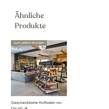
Ähnliche
Produkte
zum selbst drucken
Geschenkkarte Hofladen vor
Box „Backen“
Ort 40,-€