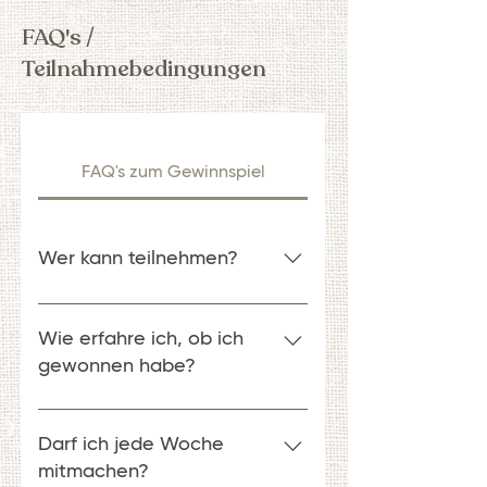
FAQ's /
Teilnahmebedingungen
FAQ's zum Gewinnspiel
Wer kann teilnehmen?
Alle ab 18 Jahren mit Wohnsitz in
Deutschland. Zu den
Wie erfahre ich, ob ich
Teilnahmebedingungen.​
gewonnen habe?
Die Gewinner werden von uns per
E-Mail benachrichtigt.
Darf ich jede Woche
mitmachen?